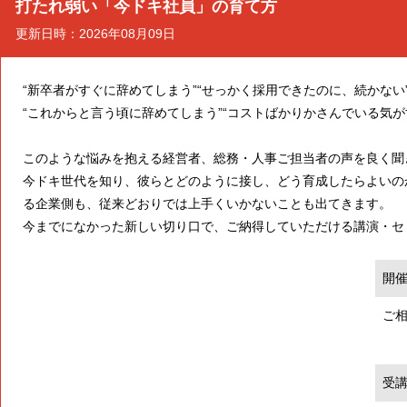
打たれ弱い「今ドキ社員」の育て方
更新日時：2026年08月09日
“新卒者がすぐに辞めてしまう”“せっかく採用できたのに、続かない
“これからと言う頃に辞めてしまう”“コストばかりかさんでいる気が
このような悩みを抱える経営者、総務・人事ご担当者の声を良く聞
今ドキ世代を知り、彼らとどのように接し、どう育成したらよいの
る企業側も、従来どおりでは上手くいかないことも出てきます。
今までになかった新しい切り口で、ご納得していただける講演・セ
開
ご
受