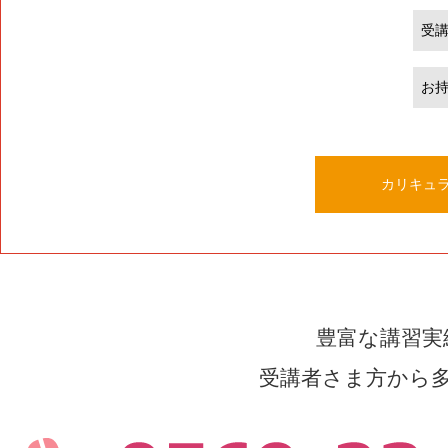
受
お
カリキュ
豊富な講習実
受講者さま方から